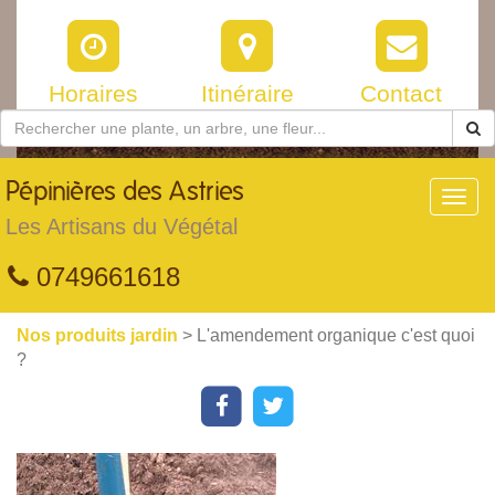
Horaires
Itinéraire
Contact
Pépinières
des Astries
Toggl
navig
Les Artisans du Végétal
0749661618
Nos produits jardin
> L'amendement organique c'est quoi
?