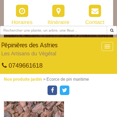
Horaires
Itinéraire
Contact
Pépinières
des Astries
Toggl
navig
Les Artisans du Végétal
0749661618
Nos produits jardin
> Ecorce de pin maritime