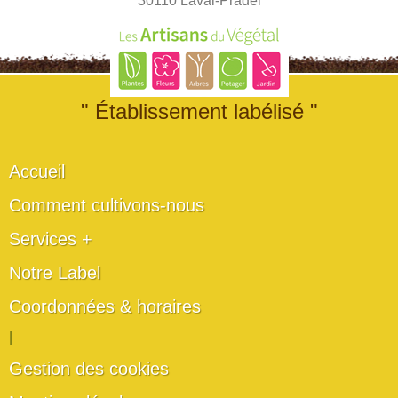
30110 Laval-Pradel
" Établissement labélisé "
Accueil
Comment cultivons-nous
Services +
Notre Label
Coordonnées & horaires
|
Gestion des cookies