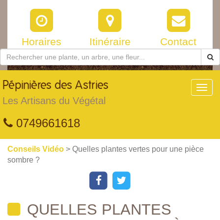
Horaires
Itinéraire
Contact
Pépinières
des Astries
Toggl
navig
Les Artisans du Végétal
0749661618
Conseils Vidéo
> Quelles plantes vertes pour une pièce
sombre ?
QUELLES PLANTES