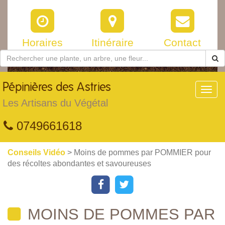
Horaires
Itinéraire
Contact
Pépinières
des Astries
Toggl
navig
Les Artisans du Végétal
0749661618
Conseils Vidéo
> Moins de pommes par POMMIER pour
des récoltes abondantes et savoureuses
MOINS DE POMMES PAR