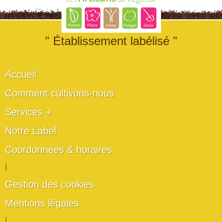
" Établissement labélisé "
Accueil
Comment cultivons-nous
Services +
Notre Label
Coordonnées & horaires
|
Gestion des cookies
Mentions légales
|