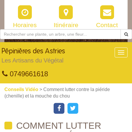
Horaires
Itinéraire
Contact
Pépinières
des Astries
Toggl
navig
Les Artisans du Végétal
0749661618
Conseils Vidéo
> Comment lutter contre la piéride
(chenille) et la mouche du chou
COMMENT LUTTER