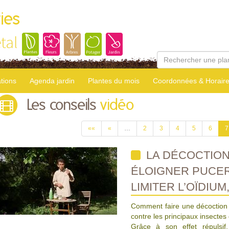
ies
tal
tions
Agenda jardin
Plantes du mois
Coordonnées & Horair
Les conseils
vidéo
««
«
…
2
3
4
5
6
7
LA DÉCOCTION
ÉLOIGNER PUCE
LIMITER L’OÏDIUM
Comment faire une décoction d'
contre les principaux insectes
Grâce à son effet répulsif,