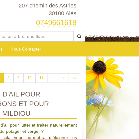
207 chemin des Astries
30100 Alès
0749661618
es
Nous Contacter
8
9
10
11
…
»
»»
 D'AIL POUR
RONS ET POUR
, MILDIOU
ail pour lutter et traiter naturellement
 du potager et verger ?
 cela vous permettra d'éloigner les