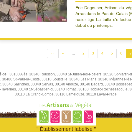
Eric Degeuser, Artisan du vég
Arras dans le Pas-de-Calais (6
rosier-tige La taille s'effect
début du printemps.
««
«
…
2
3
4
5
6
7
é de :
30100 Alès, 30340 Rousson, 30340 St-Julien-les-Rosiers, 30520 St-Martin-
n, 30480 St-Paul-la-Coste, 30110 Soustelle, 30340 Les Plans, 30340 Méjannes-lès
x, 30340 Salindres, 30340 Servas, 30140 Anduze, 30140 Bagard, 30140 Boisset-
s-Tavernes, 30140 St-Sébastien-d, 30140 Tornac, 30160 Robiac-Rochessadoule, 30
30110 La Grand-Combe, 30110 Lamelouze, 30110 Laval-Pradel
" Établissement labélisé "