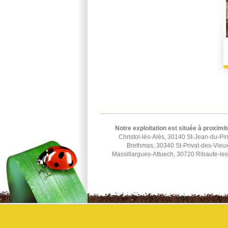
Notre exploitation est située à proximit
Christol-lès-Alès, 30140 St-Jean-du-Pi
Brethmas, 30340 St-Privat-des-Vieu
Massillargues-Attuech, 30720 Ribaute-le