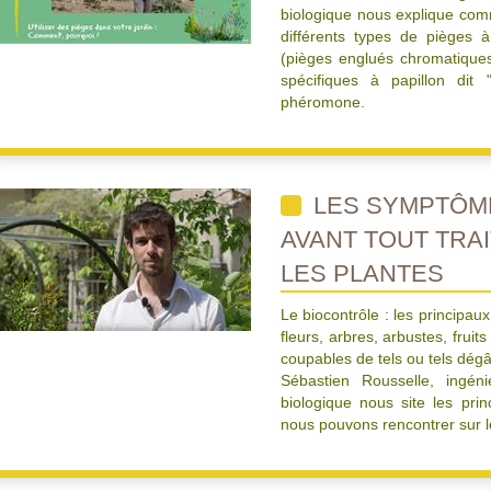
biologique nous explique comme
différents types de pièges à
(pièges englués chromatiques j
spécifiques à papillon dit "
phéromone.
LES SYMPTÔME
AVANT TOUT TRA
LES PLANTES
Le biocontrôle : les principau
fleurs, arbres, arbustes, frui
coupables de tels ou tels dégâ
Sébastien Rousselle, ingéni
biologique nous site les pr
nous pouvons rencontrer sur l