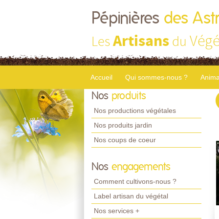
Pépinières
des Astr
Artisans
Végé
Les
du
Accueil
Qui sommes-nous ?
Anima
Nos
produits
Nos productions végétales
Nos produits jardin
Nos coups de coeur
Nos
engagements
Comment cultivons-nous ?
Label artisan du végétal
Nos services +