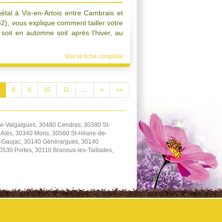
étal à Vis-en-Artois entre Cambrais et
2), vous explique comment tailler votre
ue soit en automne soit après l'hiver, au
Voir la fiche complète
8
9
10
11
…
»
»»
de-Valgalgues, 30480 Cendras, 30380 St-
-Alès, 30340 Mons, 30560 St-Hilaire-de-
et-Gaujac, 30140 Générargues, 30140
530 Portes, 30110 Branoux-les-Taillades,